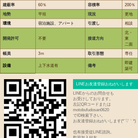
建蔽率
60％
容積率
200％
地勢
平坦
現況
更地
環境
宿泊施設、アパート
引渡し
相談
北・
開発許可
不要
接道方向
東
二面
幅員
3ｍ
取引形態
専任
即建
設備
上下水道有
備考
築可
LINEお友達登録おねがいします
LINEからのお問合せも
お受けしております。
左記QRコードまたは
motobufudosan0620
でID検索下さい。
お友達登録おねがいします(*´▽｀*)
也有接受從LINE諮詢。
歡迎加入好友