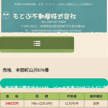
本部町の不動産情報 住宅・アパート・土地のご相談はもとぶ不動産㈱へ
TEL.098-047-5900
〒905-0213 沖縄県国頭郡本部町字谷茶28番地1
✉ ：motobufudosan.usn@beach.ocn.ne.jp
売地 本部町山川570番
海洋博公園迄徒歩15分 ビーチ迄車で3分フクギに囲
価 格
面 積
坪単価
物件種目
まれた土地
2482万円
746㎡(225.6坪)
11万円/坪
原野