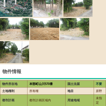
物件情報
物件所在地
本部町山川570番
国土法届
不要
土地権利
所有権
地目
原野
未指
都市計画
都市計画区域内
用途地域
定